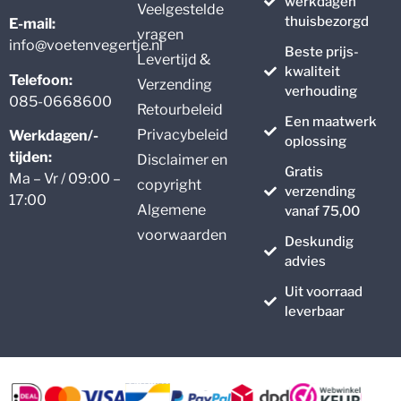
werkdagen
Veelgestelde
thuisbezorgd
E-mail:
vragen
info@voetenvegertje.nl
Beste prijs-
Levertijd &
kwaliteit
Telefoon:
Verzending
verhouding
085-0668600
Retourbeleid
Een maatwerk
Privacybeleid
Werkdagen/-
oplossing
tijden:
Disclaimer en
Gratis
Ma – Vr / 09:00 –
copyright
verzending
17:00
Algemene
vanaf 75,00
voorwaarden
Deskundig
advies
Uit voorraad
leverbaar