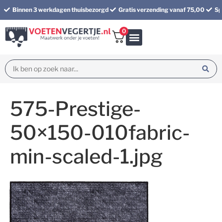
Binnen 3 werkdagen thuisbezorgd
Gratis verzending vanaf 75,00
Sp
0
Bundel korting
575-Prestige-
50×150-010fabric-
min-scaled-1.jpg