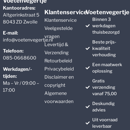
Voetenvegertje
Kantooradres:
Klantenservice
Voetenvegertje
Altgerinkstraat 5
Binnen 3
Klantenservice
8043 ZD Zwolle
werkdagen
Veelgestelde
thuisbezorgd
E-mail:
vragen
info@voetenvegertje.nl
Beste prijs-
Levertijd &
kwaliteit
Telefoon:
Verzending
verhouding
085-0668600
Retourbeleid
Een maatwerk
Privacybeleid
Werkdagen/-
oplossing
tijden:
Disclaimer en
Gratis
Ma – Vr / 09:00 –
copyright
verzending
17:00
Algemene
vanaf 75,00
voorwaarden
Deskundig
advies
Uit voorraad
leverbaar