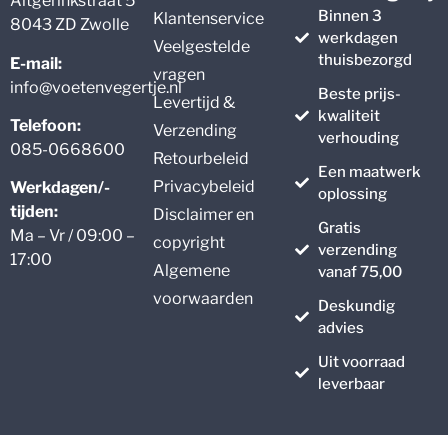
Altgerinkstraat 5
Binnen 3
Klantenservice
8043 ZD Zwolle
werkdagen
Veelgestelde
thuisbezorgd
E-mail:
vragen
info@voetenvegertje.nl
Beste prijs-
Levertijd &
kwaliteit
Telefoon:
Verzending
verhouding
085-0668600
Retourbeleid
Een maatwerk
Privacybeleid
Werkdagen/-
oplossing
tijden:
Disclaimer en
Gratis
Ma – Vr / 09:00 –
copyright
verzending
17:00
Algemene
vanaf 75,00
voorwaarden
Deskundig
advies
Uit voorraad
leverbaar