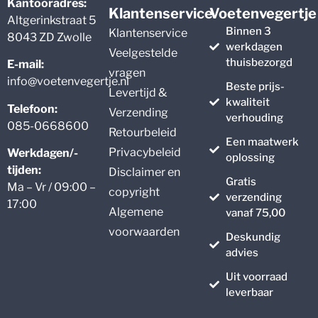
Kantooradres:
Klantenservice
Voetenvegertje
Altgerinkstraat 5
Binnen 3
Klantenservice
8043 ZD Zwolle
werkdagen
Veelgestelde
thuisbezorgd
E-mail:
vragen
info@voetenvegertje.nl
Beste prijs-
Levertijd &
kwaliteit
Telefoon:
Verzending
verhouding
085-0668600
Retourbeleid
Een maatwerk
Privacybeleid
Werkdagen/-
oplossing
tijden:
Disclaimer en
Gratis
Ma – Vr / 09:00 –
copyright
verzending
17:00
Algemene
vanaf 75,00
voorwaarden
Deskundig
advies
Uit voorraad
leverbaar