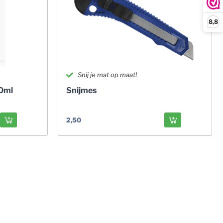
8,8
Snij je mat op maat!
00ml
Snijmes
2,50