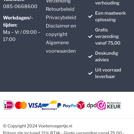
Verzending
verhouding
085-0668600
Retourbeleid
Een maatwerk
Privacybeleid
Werkdagen/-
oplossing
tijden:
Disclaimer en
Gratis
Ma – Vr / 09:00 –
copyright
verzending
17:00
Algemene
vanaf 75,00
voorwaarden
Deskundig
advies
Uit voorraad
leverbaar
© Copyright 2024 Voetenvegertje.nl
Prijzen zijn inclusief 21% BTW - Gratis verzending vanaf 75,00 -